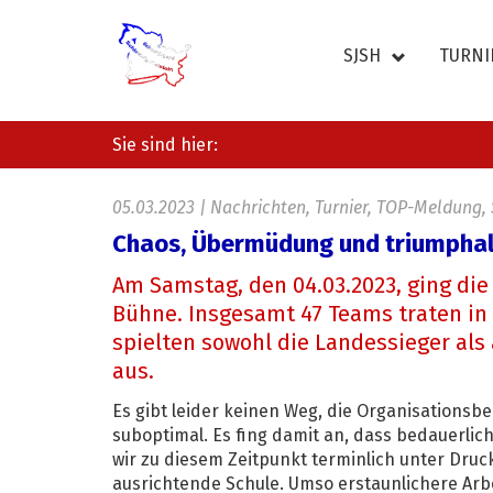
Zum
Hauptinhalt
SJSH
TURNI
springen
Sie sind hier:
05.03.2023
|
Nachrichten, Turnier, TOP-Meldung,
Chaos, Übermüdung und triumpha
Am Samstag, den 04.03.2023, ging di
Bühne. Insgesamt 47 Teams traten in
spielten sowohl die Landessieger als
aus.
Es gibt leider keinen Weg, die Organisations
suboptimal. Es fing damit an, dass bedauerlic
wir zu diesem Zeitpunkt terminlich unter Dru
ausrichtende Schule. Umso erstaunlichere Arbe