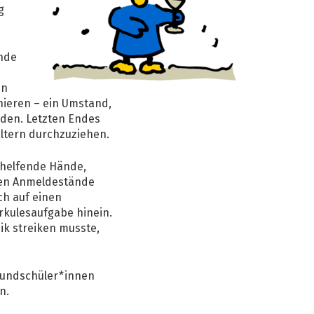
g
ände
in
nieren – ein Umstand,
rden. Letzten Endes
ltern durchzuziehen.
e helfende Hände,
llen Anmeldestände
ch auf einen
rkulesaufgabe hinein.
ik streiken musste,
Grundschüler*innen
n.