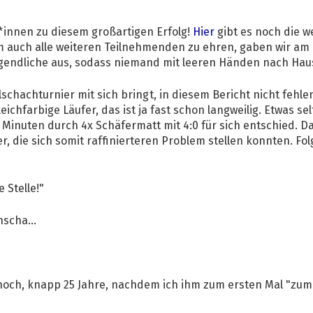
*innen zu diesem großartigen Erfolg!
Hier
gibt es noch die w
 auch alle weiteren Teilnehmenden zu ehren, gaben wir am
Jugendliche aus, sodass niemand mit leeren Händen nach Ha
lschachturnier mit sich bringt, in diesem Bericht nicht fehlen
ichfarbige Läufer, das ist ja fast schon langweilig. Etwas se
Minuten durch 4x Schäfermatt mit 4:0 für sich entschied. Da
er, die sich somit raffinierteren Problem stellen konnten. Fo
 Stelle!"
scha...
 noch, knapp 25 Jahre, nachdem ich ihm zum ersten Mal "zum 