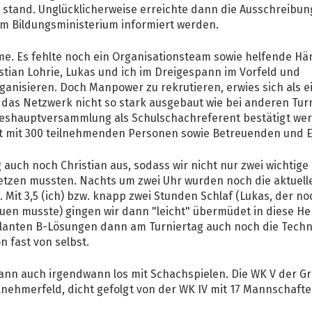
 stand. Unglücklicherweise erreichte dann die Ausschreibun
om Bildungsministerium informiert werden.
me. Es fehlte noch ein Organisationsteam sowie helfende H
tian Lohrie, Lukas und ich im Dreigespann im Vorfeld und
ganisieren. Doch Manpower zu rekrutieren, erwies sich als e
 das Netzwerk nicht so stark ausgebaut wie bei anderen Tur
hreshauptversammlung als Schulschachreferent bestätigt we
ft mit 300 teilnehmenden Personen sowie Betreuenden und E
 auch noch Christian aus, sodass wir nicht nur zwei wichtig
rsetzen mussten. Nachts um zwei Uhr wurden noch die aktue
Mit 3,5 (ich) bzw. knapp zwei Stunden Schlaf (Lukas, der no
en musste) gingen wir dann "leicht" übermüdet in diese He
planten B-Lösungen dann am Turniertag auch noch die Techn
n fast von selbst.
 dann auch irgendwann los mit Schachspielen. Die WK V der 
eilnehmerfeld, dicht gefolgt von der WK IV mit 17 Mannschafte