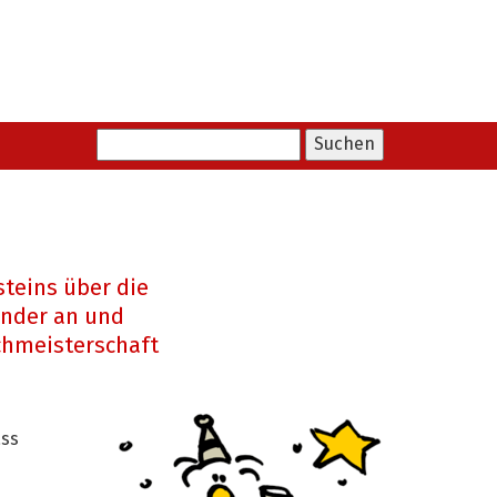
teins über die
ander an und
chmeisterschaft
ass