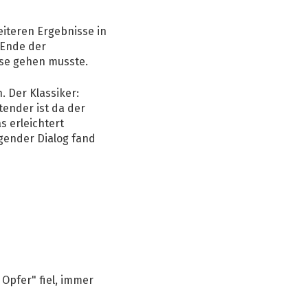
eiteren Ergebnisse in
 Ende der
use gehen musste.
. Der Klassiker:
ltender ist da der
s erleichtert
lgender Dialog fand
Opfer" fiel, immer