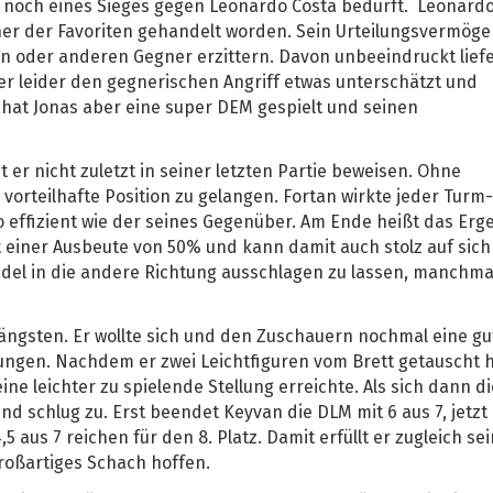
r noch eines Sieges gegen Leonardo Costa bedurft. Leonardo
iner der Favoriten gehandelt worden. Sein Urteilungsvermög
n oder anderen Gegner erzittern. Davon unbeeindruckt lief
 er leider den gegnerischen Angriff etwas unterschätzt und
 hat Jonas aber eine super DEM gespielt und seinen
 er nicht zuletzt in seiner letzten Partie beweisen. Ohne
 vorteilhafte Position zu gelangen. Fortan wirkte jeder Turm-
 effizient wie der seines Gegenüber. Am Ende heißt das Erg
t einer Ausbeute von 50% und kann damit auch stolz auf sich 
del in die andere Richtung ausschlagen zu lassen, manchmal
ängsten. Er wollte sich und den Zuschauern nochmal eine gu
lungen. Nachdem er zwei Leichtfiguren vom Brett getauscht h
ine leichter zu spielende Stellung erreichte. Als sich dann di
und schlug zu. Erst beendet Keyvan die DLM mit 6 aus 7, jetzt
,5 aus 7 reichen für den 8. Platz. Damit erfüllt er zugleich se
großartiges Schach hoffen.