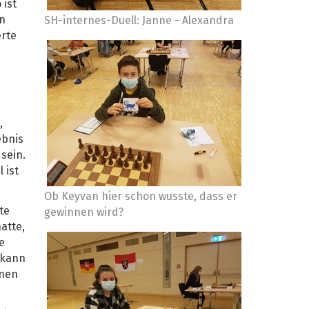
 ist
en
SH-internes-Duell: Janne - Alexandra
erte
,
ebnis
sein.
 ist
Ob Keyvan hier schon wusste, dass er
te
gewinnen wird?
atte,
e
 kann
inen