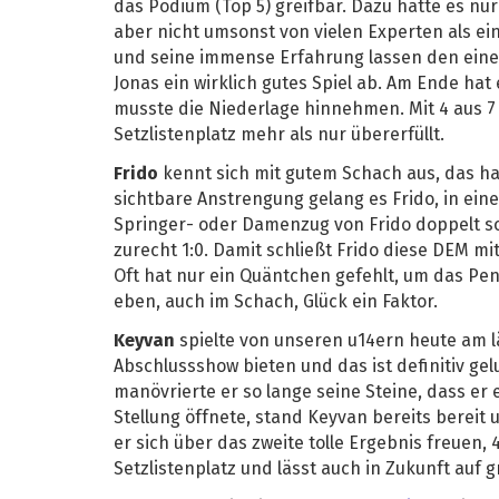
das Podium (Top 5) greifbar. Dazu hätte es nu
aber nicht umsonst von vielen Experten als e
und seine immense Erfahrung lassen den eine
Jonas ein wirklich gutes Spiel ab. Am Ende hat
musste die Niederlage hinnehmen. Mit 4 aus 7
Setzlistenplatz mehr als nur übererfüllt.
Frido
kennt sich mit gutem Schach aus, das hat
sichtbare Anstrengung gelang es Frido, in eine
Springer- oder Damenzug von Frido doppelt so
zurecht 1:0. Damit schließt Frido diese DEM mi
Oft hat nur ein Quäntchen gefehlt, um das Pen
eben, auch im Schach, Glück ein Faktor.
Keyvan
spielte von unseren u14ern heute am l
Abschlussshow bieten und das ist definitiv ge
manövrierte er so lange seine Steine, dass er e
Stellung öffnete, stand Keyvan bereits bereit 
er sich über das zweite tolle Ergebnis freuen, 4
Setzlistenplatz und lässt auch in Zukunft auf 