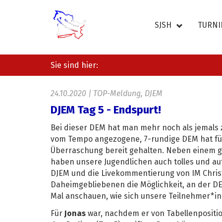
Zum
Hauptinhalt
SJSH
TURNI
springen
Sie sind hier:
24.10.2020
|
TOP-Meldung, DJEM
DJEM Tag 5 - Endspurt!
Bei dieser DEM hat man mehr noch als jemals z
vom Tempo angezogene, 7-rundige DEM hat für
Überraschung bereit gehalten. Neben einem 
haben unsere Jugendlichen auch tolles und a
DJEM und die Livekommentierung von IM Chris
Daheimgebliebenen die Möglichkeit, an der DE
Mal anschauen, wie sich unsere Teilnehmer*in
Für
Jonas
war, nachdem er von Tabellenposition