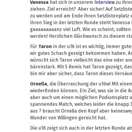
Vanessa
hat sich in unserem
Interview
zu ihre
ziehen. Ziel erreicht? Aber sicher! Auf Setzliste
zu werden und am Ende ihren Setzlistenplatz et
ihren Sieg in der letzten Runde steht Vanessa 
gaaaaaaaaanz viel Luft. Wie es scheint, sollt
werden! Herzlichen Glückwunsch zu diesem sta
Für
Taron
in der u16 ist es wichtig, immer gut
wir gutes Schach gezeigt bekommen haben. Am 
wünscht sich Taron vielleicht das eine oder 
bärenstark. Mit 5 Remis hat Taron gezeigt, das
bin mir aber sicher, dass Taron dieses Versäu
Ornella
, die Überraschung der u16w! Mit einem
wiederfinden können. EIn Ziel, was sie in die 
aber auch um einen möglichen Podiumsplatz un
spannendes Match, welches leider die knapp 30
aus 7 braucht Ornella den Kopf aber keineswe
Wunder von Willingen gereicht hat.
Die u18 zeigt sich auch in der letzten Runde al