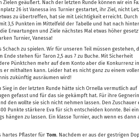
n Zielen geäußert. Nach der letzten Runde können wir ein Fa
nplatz 26 ist Vanessa ins Turnier gestartet, ihr Ziel, nicht Let
was zu übertreffen, hat sie mit Leichtigkeit erreicht. Durch
mit 3,5 Punkten im Mittelfeld der Tabelle und hat nach hinte
en die Erwartungen und Ziele nächstes Mal etwas höher gesetz
rken Turnier, Vanessa!
es Schach zu spielen. Wir für unseren Teil müssen gestehen, 
Ende stehen für Taron 2,5 aus 7 zu Buche. Mit Sicherheit
andere Pünktchen mehr auf dem Konto aber die Konkurrenz i
s er mithalten kann. Leider hat es nicht ganz zu einem vollen
mnis zukünftig ausräumen wird!
 Sieg in der letzten Runde hätte sich Ornella vermutlich auf
Augen gefasst und für das sie gekämpft hat. Für ihre Gegnerin
d den wollte sie sich nicht nehmen lassen. Den Zuschauer 
0 Punkte stärkere Eva für sich entscheiden konnte. Bei ein
gs hängen zu lassen. Ein klasse Turnier, auch wenn es dann
s hartes Pflaster für
Tom
. Nachdem er aus der gestrigen Do