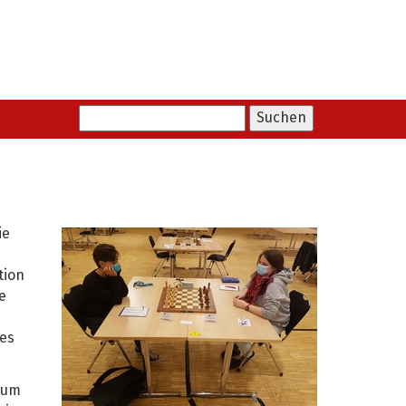
ie
tion
e
tes
. um