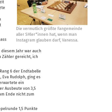
zit
zte
n
t
Die vermutlich größte Fangemeinde
aller SHler*innen hat, wenn man
dass
Instagram glauben darf, Vanessa.
n diesem Jahr war auch
 Zähler gereicht, ich
 Rang 6 der Endtabelle
, Eva Rudolph, ging es
erwartete ein
er Ausbeute von 3,5
 am Ende nicht zum
ppelrunde 1,5 Punkte