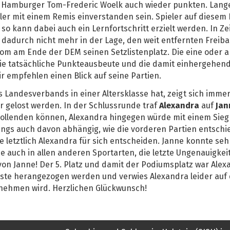
 Hamburger Tom-Frederic Woelk auch wieder punkten. Lange
ler mit einem Remis einverstanden sein. Spieler auf diesem
r so kann dabei auch ein Lernfortschritt erzielt werden. In Z
r dadurch nicht mehr in der Lage, den weit entfernten Freib
 Tom am Ende der DEM seinen Setzlistenplatz. Die eine oder 
e tatsächliche Punkteausbeute und die damit einhergehend
r empfehlen einen Blick auf seine Partien.
Landesverbands in einer Altersklasse hat, zeigt sich immer
 gelost werden. In der Schlussrunde traf
Alexandra
auf
Jan
ollenden können, Alexandra hingegen würde mit einem Sieg v
ings auch davon abhängig, wie die vorderen Partien entsch
letztlich Alexandra für sich entscheiden. Janne konnte seh
e auch in allen anderen Sportarten, die letzte Ungenauigkeit,
von Janne! Der 5. Platz und damit der Podiumsplatz war Alex
sste herangezogen werden und verwies Alexandra leider auf d
nnehmen wird. Herzlichen Glückwunsch!