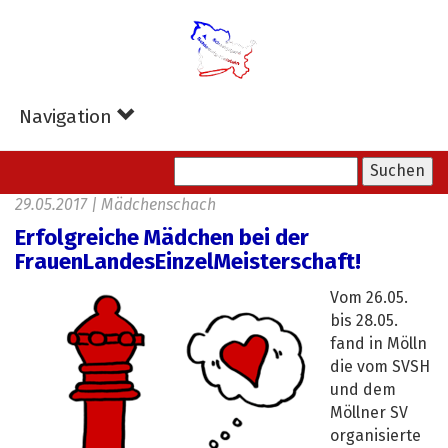
Zum
Hauptinhalt
springen
Navigation
29.05.2017
|
Mädchenschach
Erfolgreiche Mädchen bei der
FrauenLandesEinzelMeisterschaft!
Vom 26.05.
bis 28.05.
fand in Mölln
die vom SVSH
und dem
Möllner SV
organisierte