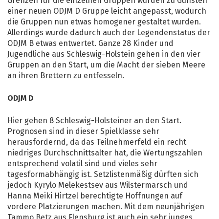
Grenzen für die einzelnen Gruppen wurden zu Gunsten
einer neuen ODJM D Gruppe leicht angepasst, wodurch
die Gruppen nun etwas homogener gestaltet wurden.
Allerdings wurde dadurch auch der Legendenstatus der
ODJM B etwas entwertet. Ganze 28 Kinder und
Jugendliche aus Schleswig-Holstein gehen in den vier
Gruppen an den Start, um die Macht der sieben Meere
an ihren Brettern zu entfesseln.
ODJM D
Hier gehen 8 Schleswig-Holsteiner an den Start.
Prognosen sind in dieser Spielklasse sehr
herausfordernd, da das Teilnehmerfeld ein recht
niedriges Durchschnittsalter hat, die Wertungszahlen
entsprechend volatil sind und vieles sehr
tagesformabhängig ist. Setzlistenmäßig dürften sich
jedoch Kyrylo Melekestsev aus Wilstermarsch und
Hanna Meiki Hirtzel berechtigte Hoffnungen auf
vordere Platzierungen machen. Mit dem neunjährigen
Tammo Betz aus Flensburg ist auch ein sehr junges