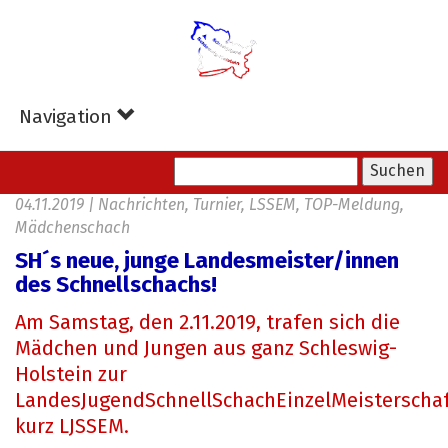
Zum
Hauptinhalt
springen
Navigation
04.11.2019
|
Nachrichten, Turnier, LSSEM, TOP-Meldung,
Mädchenschach
SH´s neue, junge Landesmeister/innen
des Schnellschachs!
Am Samstag, den 2.11.2019, trafen sich die
Mädchen und Jungen aus ganz Schleswig-
Holstein zur
LandesJugendSchnellSchachEinzelMeisterschaf
kurz LJSSEM.