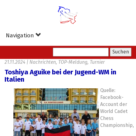
Zum
Hauptinhalt
springen
Navigation
21.11.2024
|
Nachrichten, TOP-Meldung, Turnier
Toshiya Aguike bei der Jugend-WM in
Italien
Quelle:
Facebook-
Account der
World Cadet
Chess
Championship,